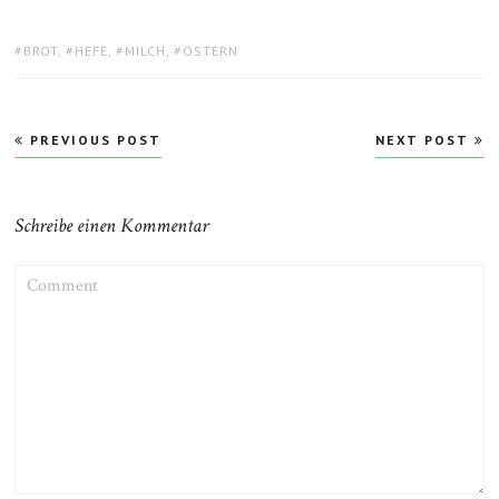
TAGS:
BROT
,
HEFE
,
MILCH
,
OSTERN
Beitragsnavigation
PREVIOUS POST
NEXT POST
Schreibe einen Kommentar
COMMENT