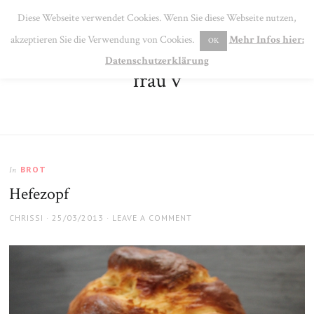
SE
Diese Webseite verwendet Cookies. Wenn Sie diese Webseite nutzen,
MENU
akzeptieren Sie die Verwendung von Cookies.
Mehr Infos hier:
OK
Datenschutzerklärung
frau v
BROT
In
Hefezopf
AUTHOR
POSTED
CHRISSI
25/03/2013
LEAVE A COMMENT
ON