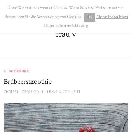
SE
Diese Webseite verwendet Cookies. Wenn Sie diese Webseite nutzen,
MENU
akzeptieren Sie die Verwendung von Cookies.
Mehr Infos hier:
OK
Datenschutzerklärung
frau v
GETRÄNKE
In
Erdbeersmoothie
AUTHOR
POSTED
CHRISSI
03/06/2014
LEAVE A COMMENT
ON