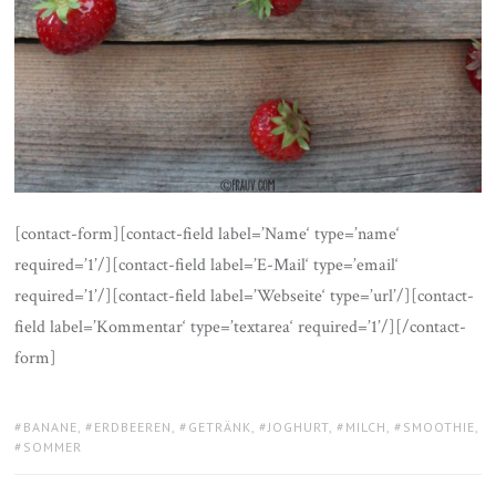
[contact-form][contact-field label=’Name‘ type=’name‘
required=’1’/][contact-field label=’E-Mail‘ type=’email‘
required=’1’/][contact-field label=’Webseite‘ type=’url’/][contact-
field label=’Kommentar‘ type=’textarea‘ required=’1’/][/contact-
form]
TAGS:
BANANE
,
ERDBEEREN
,
GETRÄNK
,
JOGHURT
,
MILCH
,
SMOOTHIE
,
SOMMER