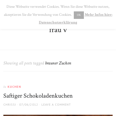
SE
Diese Webseite verwendet Cookies. Wenn Sie diese Webseite nutzen,
MENU
akzeptieren Sie die Verwendung von Cookies.
Mehr Infos hier:
OK
Datenschutzerklärung
frau v
Showing all posts tagged
brauner Zucken
KUCHEN
In
Saftiger Schokoladenkuchen
AUTHOR
POSTED
CHRISSI
07/06/2012
LEAVE A COMMENT
ON