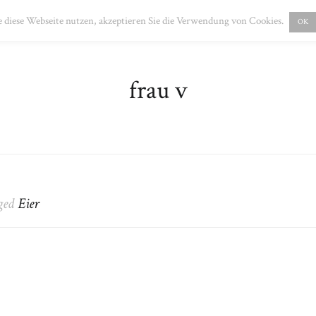
PRESSUM
DATENSCHUTZ
 diese Webseite nutzen, akzeptieren Sie die Verwendung von Cookies.
OK
frau v
gged
Eier