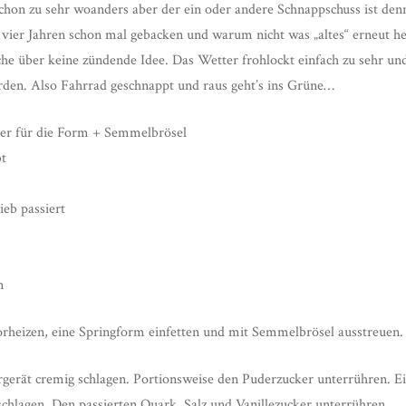
schon zu sehr woanders aber der ein oder andere Schnappschuss ist 
 vier Jahren schon mal gebacken und warum nicht was „altes“ erneut 
he über keine zündende Idee. Das Wetter frohlockt einfach zu sehr und 
rden. Also Fahrrad geschnappt und raus geht’s ins Grüne…
ter für die Form + Semmelbrösel
bt
ieb passiert
n
rheizen, eine Springform einfetten und mit Semmelbrösel ausstreuen.
erät cremig schlagen. Portionsweise den Puderzucker unterrühren. Ei
chlagen. Den passierten Quark, Salz und Vanillezucker unterrühren.