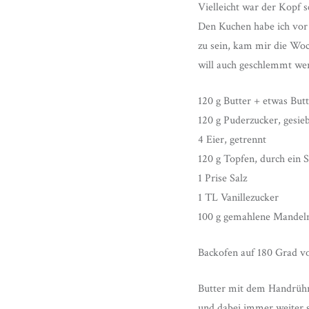
Vielleicht war der Kopf 
Den Kuchen habe ich vor
zu sein, kam mir die Woc
will auch geschlemmt we
120 g Butter + etwas But
120 g Puderzucker, gesie
4 Eier, getrennt
120 g Topfen, durch ein S
1 Prise Salz
1 TL Vanillezucker
100 g gemahlene Mandel
Backofen auf 180 Grad vo
Butter mit dem Handrührg
und dabei immer weiter s