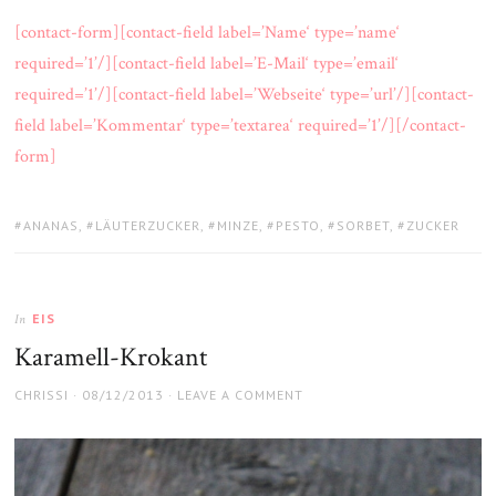
[contact-form][contact-field label=’Name‘ type=’name‘
required=’1’/][contact-field label=’E-Mail‘ type=’email‘
required=’1’/][contact-field label=’Webseite‘ type=’url’/][contact-
field label=’Kommentar‘ type=’textarea‘ required=’1’/][/contact-
form]
TAGS:
ANANAS
,
LÄUTERZUCKER
,
MINZE
,
PESTO
,
SORBET
,
ZUCKER
EIS
In
Karamell-Krokant
AUTHOR
POSTED
CHRISSI
08/12/2013
LEAVE A COMMENT
ON