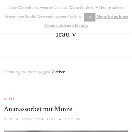
SE
Diese Webseite verwendet Cookies. Wenn Sie diese Webseite nutzen,
MENU
akzeptieren Sie die Verwendung von Cookies.
Mehr Infos hier:
OK
Datenschutzerklärung
frau v
Showing all posts tagged
Zucker
EIS
In
Ananassorbet mit Minze
AUTHOR
POSTED
CHRISSI
09/05/2014
LEAVE A COMMENT
ON