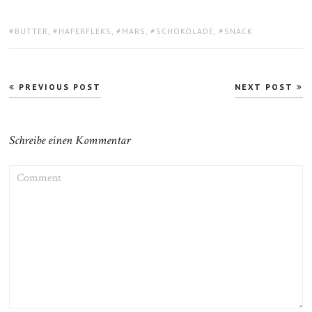
TAGS:
BUTTER
,
HAFERFLEKS
,
MARS
,
SCHOKOLADE
,
SNACK
Beitragsnavigation
PREVIOUS POST
NEXT POST
Schreibe einen Kommentar
COMMENT