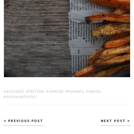
TAGS:
AVOCADO
,
FRITTEN
,
GEMÜSE
,
POMMES
,
SNACK
,
SÜSSKARTOFFEL
Beitragsnavigation
PREVIOUS POST
NEXT POST