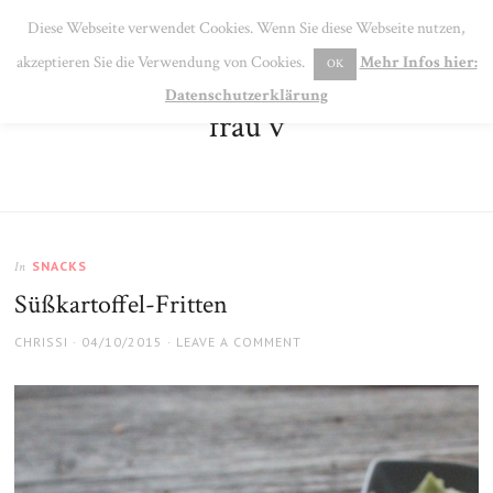
SE
Diese Webseite verwendet Cookies. Wenn Sie diese Webseite nutzen,
MENU
akzeptieren Sie die Verwendung von Cookies.
Mehr Infos hier:
OK
Datenschutzerklärung
frau v
SNACKS
In
Süßkartoffel-Fritten
AUTHOR
POSTED
CHRISSI
04/10/2015
LEAVE A COMMENT
ON