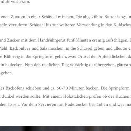
mluft vorheizen.
ockenen Zutaten in einer Schüssel mischen. Die abgekühlte Butter langs
useln verrühren. Schüssel bis zur weiteren Verwendung in den Kühlschra
und Zucker mit dem Handrührgerät fünf Minuten cremig aufschlagen. E
Mehl, Backpulver und Salz mischen, in die Schüssel geben und alles zu 
m Rührteig in die Springform geben, zwei Drittel der Apfelstückchen da
ln bedecken. Nun den restlichen Teig vorsichtig darübergeben, glattst
 geben.
des Backofens schieben und ca. 60-70 Minuten backen. Die Springform
dunkel werden sollte. Mit einem Holzstäbchen prüfen ob der Kuchen fe
en lassen. Vor dem Servieren mit Puderzucker bestäuben und wer ma