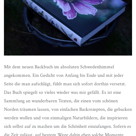
Mit dem neuen Backbuch im absoluten Schwedenhimmel
angekommen. Ein Gedicht von Anfang bis Ende und mit jeder
Seite die man aufschlägt, fühlt man sich sofort dorthin versetzt.
Das Buch spiegelt so vieles wieder was mir gefällt. Es ist eine
Sammlung an wunderbaren Texten, die einen vom schönen
Norden träumen lassen, von einfachen Backrezepten, die gebacken
werden wollen und von einmaligen Naturbildern, die inspirieren
sich selbst auf zu machen um die Schönheit einzufangen. Sofern es
die Zeit zulässt, auf bestem Wege dahin eben solche Momente