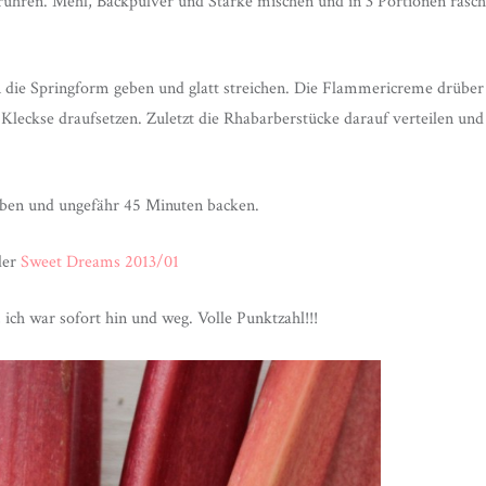
rrühren. Mehl, Backpulver und Stärke mischen und in 3 Portionen rasch
in die Springform geben und glatt streichen. Die Flammericreme drübe
t Kleckse draufsetzen. Zuletzt die Rhabarberstücke darauf verteilen u
eben und ungefähr 45 Minuten backen.
 der
Sweet Dreams 2013/01
ich war sofort hin und weg. Volle Punktzahl!!!