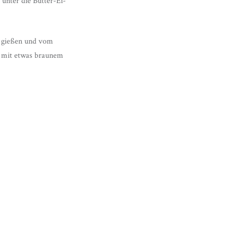
 unter die Butter-Ei-
r gießen und vom
nd mit etwas braunem