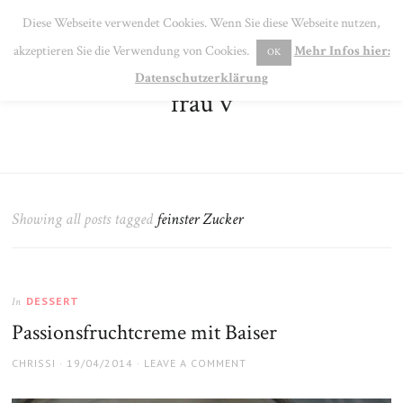
SE
Diese Webseite verwendet Cookies. Wenn Sie diese Webseite nutzen,
MENU
akzeptieren Sie die Verwendung von Cookies.
Mehr Infos hier:
OK
Datenschutzerklärung
frau v
Showing all posts tagged
feinster Zucker
DESSERT
In
Passionsfruchtcreme mit Baiser
AUTHOR
POSTED
CHRISSI
19/04/2014
LEAVE A COMMENT
ON