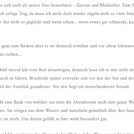
ße sich auch als saures Duo bezeichnen – Zitrone und Rhabarber. Eine 
ch saftige Teig, da muss ich mich doch wieder zügeln nicht so viele Stü
r das nicht so geglückt und wenn schon… wenn etwas gut schmeckt, ka
t ganz zum Backen aber es sei dennoch erwähnt und vor allem lohnens
 zu suchen…
hild darauf hin vom Rad abzusteigen, dennoch lasse ich es mir nicht 
rch zu fahren. Bruchteile später erstreckt sich vor mir der See und m
rd der Ausblick grandioser. Vor mir liegt ein menschenleerer Strand.
eht eine Bank von welcher aus man die Abendsonne noch eine ganze We
ten. Sie steigen aus dem Wasser und watscheln gemütlich über den Sand
r sie mich. Uns dreien gefällt es hier wohl besonders gut.