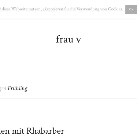
PRESSUM
DATENSCHUTZ
 diese Webseite nutzen, akzeptieren Sie die Verwendung von Cookies.
OK
frau v
gged
Frühling
en mit Rhabarber