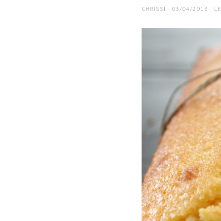
AUTHOR
POSTED
CHRISSI
03/04/2013
L
ON