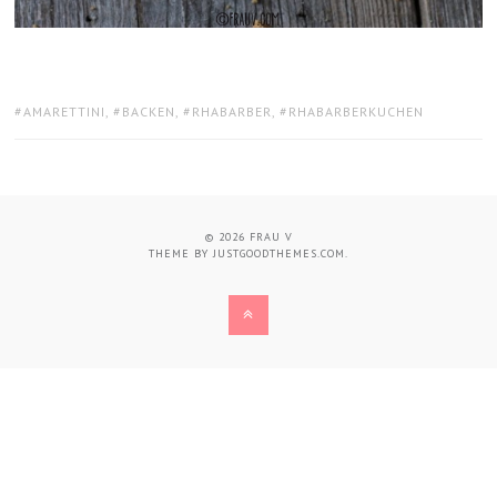
TAGS:
AMARETTINI
,
BACKEN
,
RHABARBER
,
RHABARBERKUCHEN
© 2026
FRAU V
THEME BY
JUSTGOODTHEMES.COM
.
BACK
TO
THE
TOP