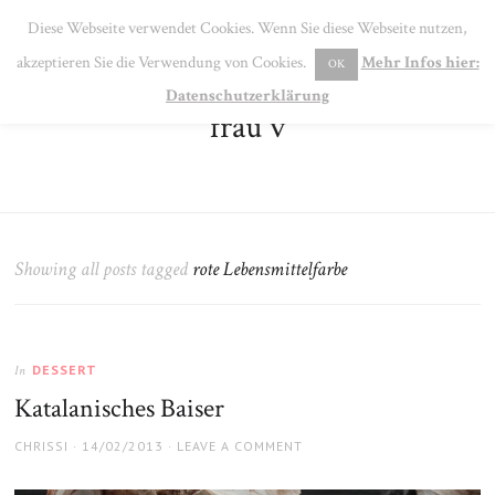
SE
Diese Webseite verwendet Cookies. Wenn Sie diese Webseite nutzen,
MENU
akzeptieren Sie die Verwendung von Cookies.
Mehr Infos hier:
OK
Datenschutzerklärung
frau v
Showing all posts tagged
rote Lebensmittelfarbe
DESSERT
In
Katalanisches Baiser
AUTHOR
POSTED
CHRISSI
14/02/2013
LEAVE A COMMENT
ON