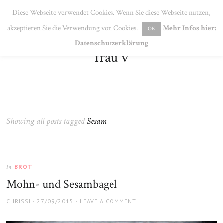
SE
Diese Webseite verwendet Cookies. Wenn Sie diese Webseite nutzen,
MENU
akzeptieren Sie die Verwendung von Cookies.
Mehr Infos hier:
OK
Datenschutzerklärung
frau v
Showing all posts tagged
Sesam
BROT
In
Mohn- und Sesambagel
AUTHOR
POSTED
CHRISSI
27/09/2015
LEAVE A COMMENT
ON