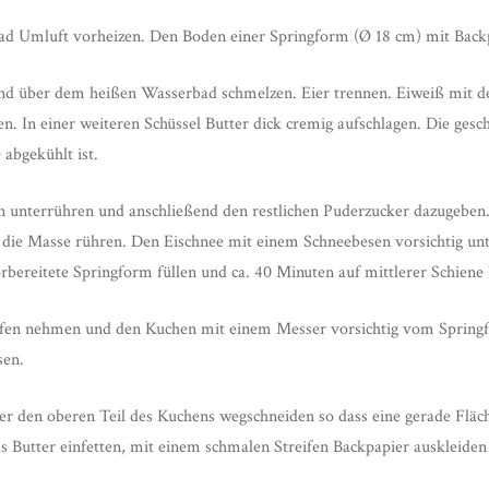
ad Umluft vorheizen. Den Boden einer Springform (Ø 18 cm) mit Backp
nd über dem heißen Wasserbad schmelzen. Eier trennen. Eiweiß mit de
en. In einer weiteren Schüssel Butter dick cremig aufschlagen. Die ge
abgekühlt ist.
ln unterrühren und anschließend den restlichen Puderzucker dazugeben
in die Masse rühren. Den Eischnee mit einem Schneebesen vorsichtig un
orbereitete Springform füllen und ca. 40 Minuten auf mittlerer Schiene
fen nehmen und den Kuchen mit einem Messer vorsichtig vom Spring
sen.
r den oberen Teil des Kuchens wegschneiden so dass eine gerade Fläch
 Butter einfetten, mit einem schmalen Streifen Backpapier auskleide