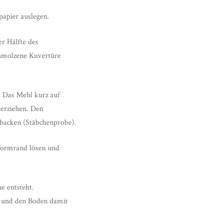
apier auslegen.
r Hälfte des
schmolzene Kuvertüre
. Das Mehl kurz auf
terziehen. Den
 backen (Stäbchenprobe).
formrand lösen und
e entsteht.
n und den Boden damit