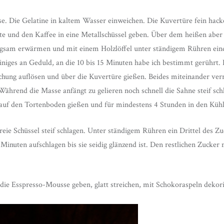
sse. Die Gelatine in kaltem Wasser einweichen. Die Kuvertüre fein hack
te und den Kaffee in eine Metallschüssel geben. Über dem heißen abe
gsam erwärmen und mit einem Holzlöffel unter ständigem Rühren eind
einiges an Geduld, an die 10 bis 15 Minuten habe ich bestimmt gerührt.
chung auflösen und über die Kuvertüre gießen. Beides miteinander verr
ährend die Masse anfängt zu gelieren noch schnell die Sahne steif sch
uf den Tortenboden gießen und für mindestens 4 Stunden in den Kühls
freie Schüssel steif schlagen. Unter ständigem Rühren ein Drittel des Z
inuten aufschlagen bis sie seidig glänzend ist. Den restlichen Zucker 
 die Esspresso-Mousse geben, glatt streichen, mit Schokoraspeln dekor