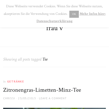
SE
Diese Webseite verwendet Cookies. Wenn Sie diese Webseite nutzen,
MENU
akzeptieren Sie die Verwendung von Cookies.
Mehr Infos hier:
OK
Datenschutzerklärung
frau v
Showing all posts tagged
Tee
GETRÄNKE
In
Zitronengras-Limetten-Minz-Tee
AUTHOR
POSTED
CHRISSI
23/05/2013
LEAVE A COMMENT
ON