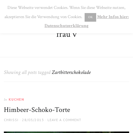
SE
Diese Webseite verwendet Cookies. Wenn Sie diese Webseite nutzen,
MENU
akzeptieren Sie die Verwendung von Cookies.
Mehr Infos hier:
OK
Datenschutzerklärung
frau v
Showing all posts tagged
Zartbitterschokolade
KUCHEN
In
Himbeer-Schoko-Torte
AUTHOR
POSTED
CHRISSI
28/03/2013
LEAVE A COMMENT
ON