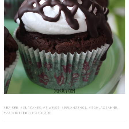
TAGS:
BAISER
,
CUPCAKES
,
EIWEISS
,
PFLANZENÖL
,
SCHLAGSAHNE
,
ZARTBITTERSCHOKOLADE