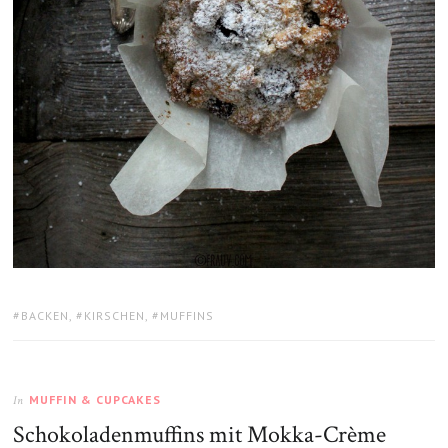
TAGS:
BACKEN
,
KIRSCHEN
,
MUFFINS
MUFFIN & CUPCAKES
In
Schokoladenmuffins mit Mokka-Crème