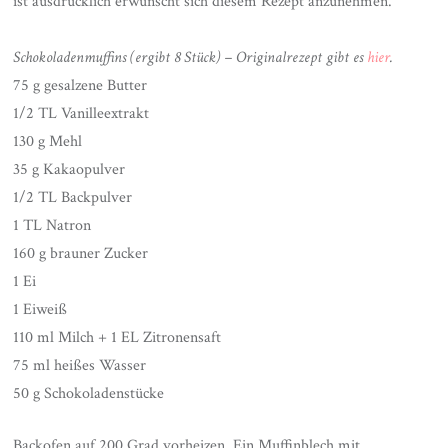
ist ausdrücklich erwünscht sich diesem Rezept anzunehmen.
Schokoladenmuffins (ergibt 8 Stück) – Originalrezept gibt es
hier
.
75 g gesalzene Butter
1/2 TL Vanilleextrakt
130 g Mehl
35 g Kakaopulver
1/2 TL Backpulver
1 TL Natron
160 g brauner Zucker
1 Ei
1 Eiweiß
110 ml Milch + 1 EL Zitronensaft
75 ml heißes Wasser
50 g Schokoladenstücke
Backofen auf 200 Grad vorheizen. Ein Muffinblech mit