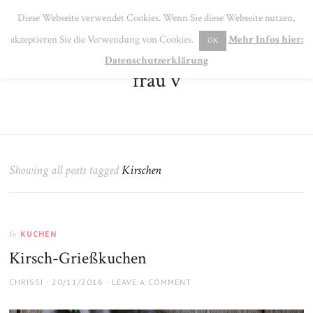
SE
Diese Webseite verwendet Cookies. Wenn Sie diese Webseite nutzen,
MENU
akzeptieren Sie die Verwendung von Cookies.
Mehr Infos hier:
OK
Datenschutzerklärung
frau v
Showing all posts tagged
Kirschen
KUCHEN
In
Kirsch-Grießkuchen
AUTHOR
POSTED
CHRISSI
20/11/2016
LEAVE A COMMENT
ON