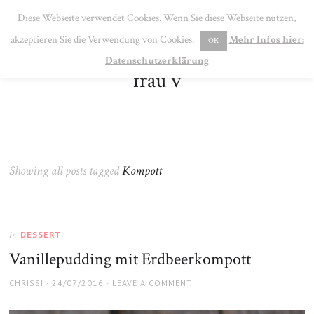
SE
Diese Webseite verwendet Cookies. Wenn Sie diese Webseite nutzen,
MENU
akzeptieren Sie die Verwendung von Cookies.
Mehr Infos hier:
OK
Datenschutzerklärung
frau v
Showing all posts tagged
Kompott
DESSERT
In
Vanillepudding mit Erdbeerkompott
AUTHOR
POSTED
CHRISSI
24/07/2016
LEAVE A COMMENT
ON