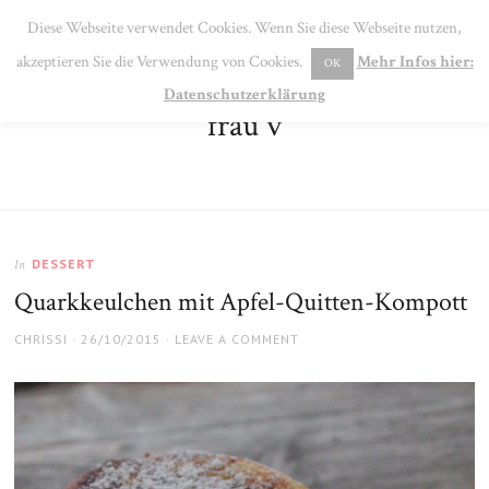
SE
Diese Webseite verwendet Cookies. Wenn Sie diese Webseite nutzen,
MENU
akzeptieren Sie die Verwendung von Cookies.
Mehr Infos hier:
OK
Datenschutzerklärung
frau v
DESSERT
In
Quarkkeulchen mit Apfel-Quitten-Kompott
AUTHOR
POSTED
CHRISSI
26/10/2015
LEAVE A COMMENT
ON