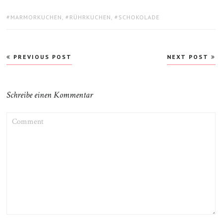
TAGS:
MARMORKUCHEN
,
RÜHRKUCHEN
,
SCHOKOLADE
Beitragsnavigation
PREVIOUS POST
NEXT POST
Schreibe einen Kommentar
COMMENT