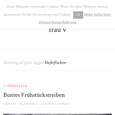
SE
Diese Webseite verwendet Cookies. Wenn Sie diese Webseite nutzen,
MENU
akzeptieren Sie die Verwendung von Cookies.
Mehr Infos hier:
OK
Datenschutzerklärung
frau v
Showing all posts tagged
Haferflocken
FRÜHSTÜCK
In
Buntes Frühstückstreiben
AUTHOR
POSTED
CHRISSI
05/08/2014
LEAVE A COMMENT
ON