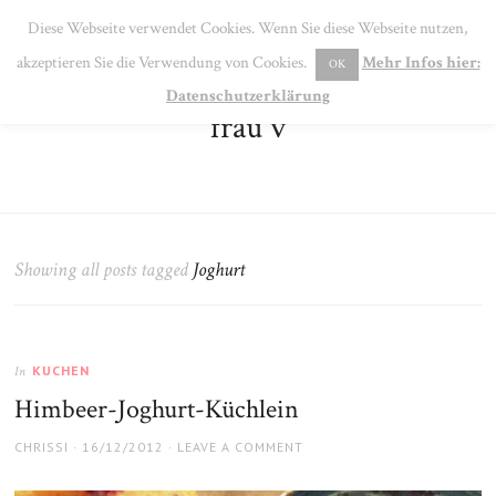
SE
Diese Webseite verwendet Cookies. Wenn Sie diese Webseite nutzen,
MENU
akzeptieren Sie die Verwendung von Cookies.
Mehr Infos hier:
OK
Datenschutzerklärung
frau v
Showing all posts tagged
Joghurt
KUCHEN
In
Himbeer-Joghurt-Küchlein
AUTHOR
POSTED
CHRISSI
16/12/2012
LEAVE A COMMENT
ON