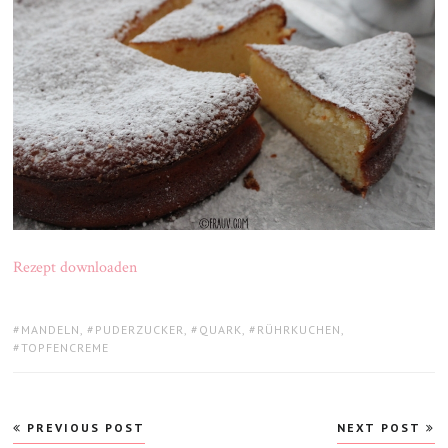
Rezept downloaden
TAGS:
MANDELN
,
PUDERZUCKER
,
QUARK
,
RÜHRKUCHEN
,
TOPFENCREME
Beitragsnavigation
PREVIOUS POST
NEXT POST