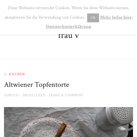
SE
Diese Webseite verwendet Cookies. Wenn Sie diese Webseite nutzen,
MENU
akzeptieren Sie die Verwendung von Cookies.
Mehr Infos hier:
OK
Datenschutzerklärung
frau v
KUCHEN
In
Altwiener Topfentorte
AUTHOR
POSTED
CHRISSI
09/02/2013
LEAVE A COMMENT
ON