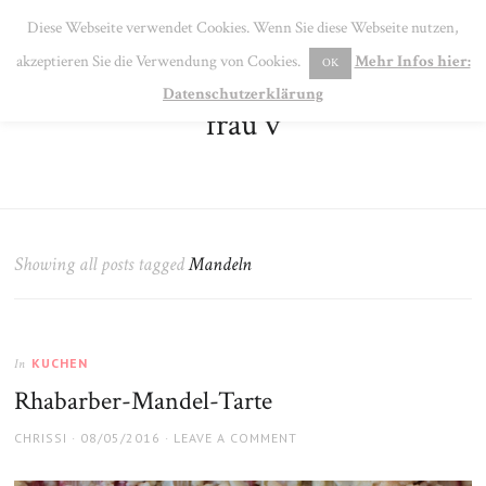
SE
Diese Webseite verwendet Cookies. Wenn Sie diese Webseite nutzen,
MENU
akzeptieren Sie die Verwendung von Cookies.
Mehr Infos hier:
OK
Datenschutzerklärung
frau v
Showing all posts tagged
Mandeln
KUCHEN
In
Rhabarber-Mandel-Tarte
AUTHOR
POSTED
CHRISSI
08/05/2016
LEAVE A COMMENT
ON