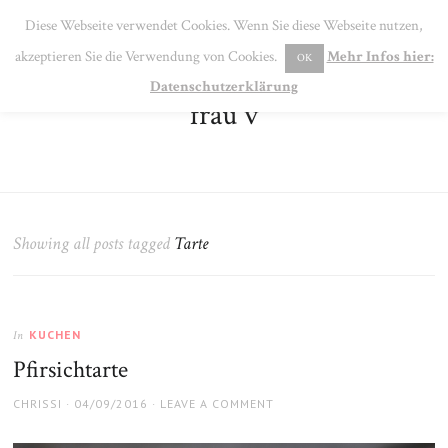
SE
Diese Webseite verwendet Cookies. Wenn Sie diese Webseite nutzen,
MENU
akzeptieren Sie die Verwendung von Cookies.
Mehr Infos hier:
OK
Datenschutzerklärung
frau v
Showing all posts tagged
Tarte
KUCHEN
In
Pfirsichtarte
AUTHOR
POSTED
CHRISSI
04/09/2016
LEAVE A COMMENT
ON