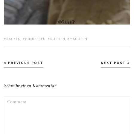
TAGS:
BACKEN
,
HIMBEEREN
,
KUCHEN
,
MANDELN
Beitragsnavigation
PREVIOUS POST
NEXT POST
Schreibe einen Kommentar
COMMENT