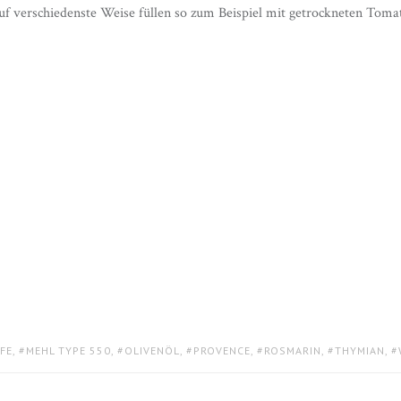
f verschiedenste Weise füllen so zum Beispiel mit getrockneten Toma
FE
,
MEHL TYPE 550
,
OLIVENÖL
,
PROVENCE
,
ROSMARIN
,
THYMIAN
,