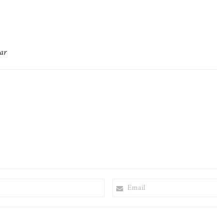
on
ar
EMAIL