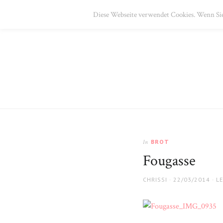
HOME
ÜBER MICH
GALERIE
REZEPTE
IM
Diese Webseite verwendet Cookies. Wenn Sie
BROT
In
Fougasse
AUTHOR
POSTED
CHRISSI
22/03/2014
L
ON