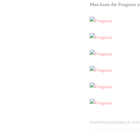
Man kann die Fougasse au
TAGS:
HARTWEIZENGRIESS
,
HE