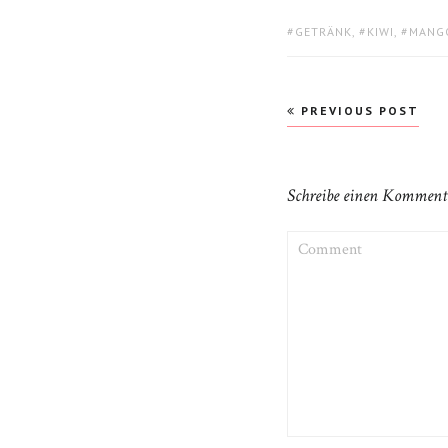
TAGS:
GETRÄNK
,
KIWI
,
MANG
Beitragsnavigati
PREVIOUS POST
Schreibe einen Komment
COMMENT