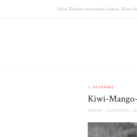
HOME
ÜBER MICH
GALERIE
REZEPTE
IM
Diese Webseite verwendet Cookies. Wenn Sie
GETRÄNKE
In
Kiwi-Mango-
AUTHOR
POSTED
CHRISSI
19/03/2014
L
ON