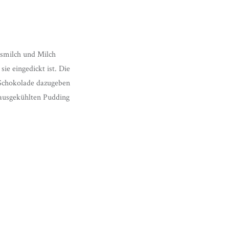
osmilch und Milch
e eingedickt ist. Die
e Schokolade dazugeben
 ausgekühlten Pudding