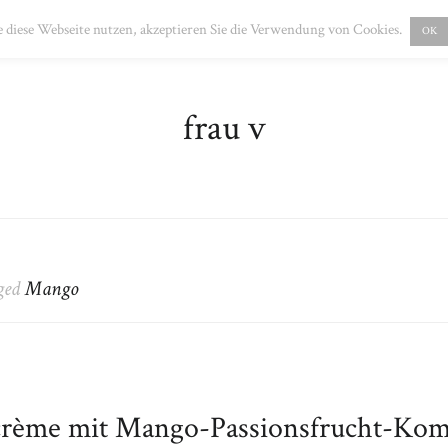
PRESSUM
DATENSCHUTZ
 diese Webseite nutzen, akzeptieren Sie die Verwendung von Cookies.
OK
frau v
gged
Mango
crème mit Mango-Passionsfrucht-Kom