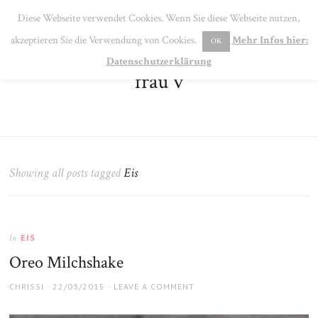
SE
Diese Webseite verwendet Cookies. Wenn Sie diese Webseite nutzen,
MENU
akzeptieren Sie die Verwendung von Cookies.
Mehr Infos hier:
OK
Datenschutzerklärung
frau v
Showing all posts tagged
Eis
EIS
In
Oreo Milchshake
AUTHOR
POSTED
CHRISSI
22/03/2015
LEAVE A COMMENT
ON