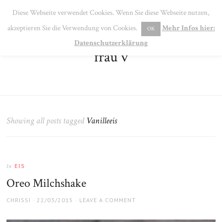
SE
Diese Webseite verwendet Cookies. Wenn Sie diese Webseite nutzen,
MENU
akzeptieren Sie die Verwendung von Cookies.
Mehr Infos hier:
OK
Datenschutzerklärung
frau v
Showing all posts tagged
Vanilleeis
EIS
In
Oreo Milchshake
AUTHOR
POSTED
CHRISSI
22/03/2015
LEAVE A COMMENT
ON