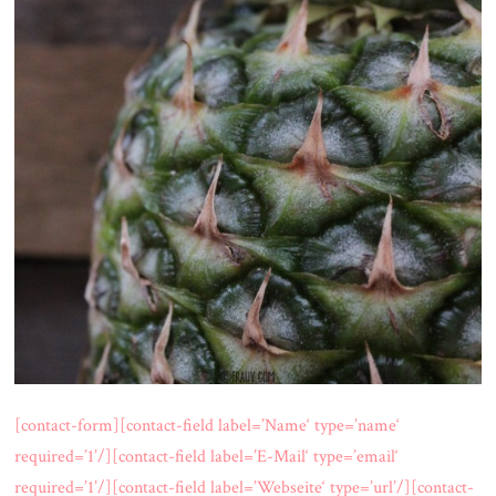
[contact-form][contact-field label=’Name‘ type=’name‘
required=’1’/][contact-field label=’E-Mail‘ type=’email‘
required=’1’/][contact-field label=’Webseite‘ type=’url’/][contact-