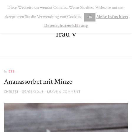
SE
Diese Webseite verwendet Cookies. Wenn Sie diese Webseite nutzen,
MENU
akzeptieren Sie die Verwendung von Cookies.
Mehr Infos hier:
OK
Datenschutzerklärung
frau v
EIS
In
Ananassorbet mit Minze
AUTHOR
POSTED
CHRISSI
09/05/2014
LEAVE A COMMENT
ON