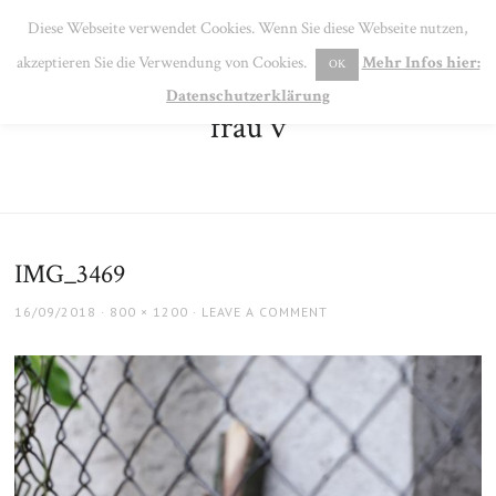
SE
Diese Webseite verwendet Cookies. Wenn Sie diese Webseite nutzen,
MENU
akzeptieren Sie die Verwendung von Cookies.
Mehr Infos hier:
OK
Datenschutzerklärung
frau v
IMG_3469
POSTED
FULL
16/09/2018
800 × 1200
LEAVE A COMMENT
ON
SIZE