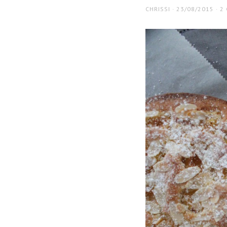
AUTHOR
POSTED
CHRISSI
23/08/2015
2
ON