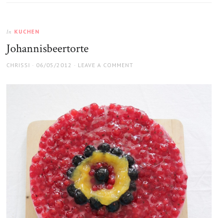
KUCHEN
In
Johannisbeertorte
AUTHOR
POSTED
CHRISSI
06/05/2012
LEAVE A COMMENT
ON