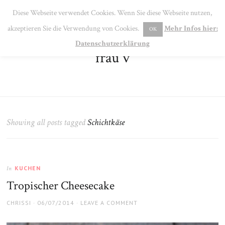
SE
Diese Webseite verwendet Cookies. Wenn Sie diese Webseite nutzen,
MENU
akzeptieren Sie die Verwendung von Cookies.
Mehr Infos hier:
OK
Datenschutzerklärung
frau v
Showing all posts tagged
Schichtkäse
KUCHEN
In
Tropischer Cheesecake
AUTHOR
POSTED
CHRISSI
06/07/2014
LEAVE A COMMENT
ON