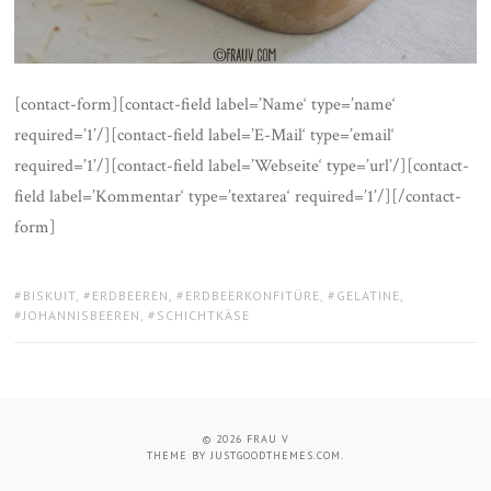
[contact-form][contact-field label=’Name‘ type=’name‘
required=’1’/][contact-field label=’E-Mail‘ type=’email‘
required=’1’/][contact-field label=’Webseite‘ type=’url’/][contact-
field label=’Kommentar‘ type=’textarea‘ required=’1’/][/contact-
form]
TAGS:
BISKUIT
,
ERDBEEREN
,
ERDBEERKONFITÜRE
,
GELATINE
,
JOHANNISBEEREN
,
SCHICHTKÄSE
© 2026
FRAU V
THEME BY
JUSTGOODTHEMES.COM
.