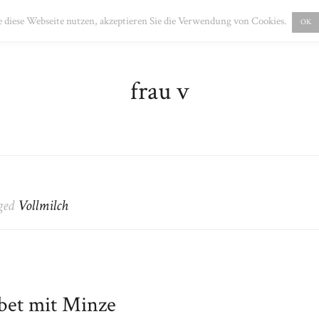
PRESSUM
DATENSCHUTZ
 diese Webseite nutzen, akzeptieren Sie die Verwendung von Cookies.
OK
frau v
gged
Vollmilch
bet mit Minze