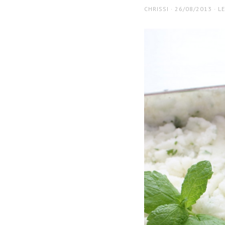
AUTHOR
POSTED
CHRISSI
26/08/2013
L
ON