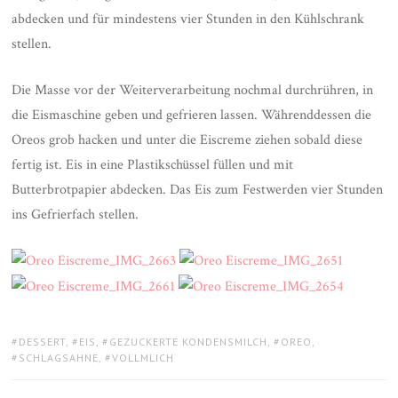
abdecken und für mindestens vier Stunden in den Kühlschrank
stellen.
Die Masse vor der Weiterverarbeitung nochmal durchrühren, in
die Eismaschine geben und gefrieren lassen. Währenddessen die
Oreos grob hacken und unter die Eiscreme ziehen sobald diese
fertig ist. Eis in eine Plastikschüssel füllen und mit
Butterbrotpapier abdecken. Das Eis zum Festwerden vier Stunden
ins Gefrierfach stellen.
TAGS:
DESSERT
,
EIS
,
GEZUCKERTE KONDENSMILCH
,
OREO
,
SCHLAGSAHNE
,
VOLLMLICH