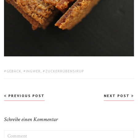
TAGS:
GEBÄCK
,
INGWER
,
ZUCKERRÜBENSIRUP
Beitragsnavigation
PREVIOUS POST
NEXT POST
Schreibe einen Kommentar
COMMENT