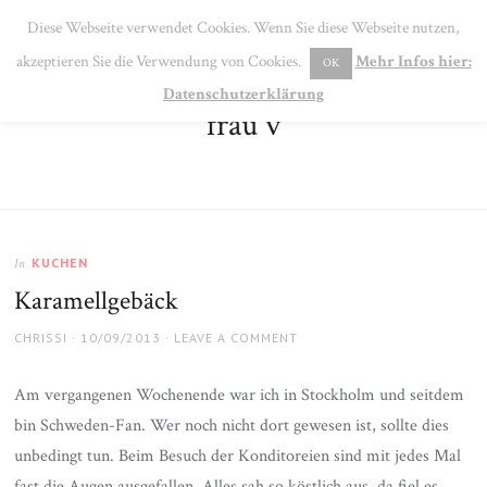
SE
Diese Webseite verwendet Cookies. Wenn Sie diese Webseite nutzen,
MENU
akzeptieren Sie die Verwendung von Cookies.
Mehr Infos hier:
OK
Datenschutzerklärung
frau v
KUCHEN
In
Karamellgebäck
AUTHOR
POSTED
CHRISSI
10/09/2013
LEAVE A COMMENT
ON
Am vergangenen Wochenende war ich in Stockholm und seitdem
bin Schweden-Fan. Wer noch nicht dort gewesen ist, sollte dies
unbedingt tun. Beim Besuch der Konditoreien sind mit jedes Mal
fast die Augen ausgefallen. Alles sah so köstlich aus, da fiel es