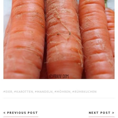
TAGS:
EIER
,
KAROTTEN
,
MANDELN
,
MÖHREN
,
RÜHRKUCHEN
Beitragsnavigation
PREVIOUS POST
NEXT POST