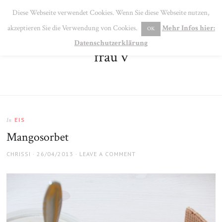
SE
Diese Webseite verwendet Cookies. Wenn Sie diese Webseite nutzen,
MENU
akzeptieren Sie die Verwendung von Cookies.
Mehr Infos hier:
OK
Datenschutzerklärung
frau v
EIS
In
Mangosorbet
AUTHOR
POSTED
CHRISSI
26/04/2013
LEAVE A COMMENT
ON