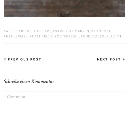
TAGS:
APFEL
,
BIRNE
,
DESSERT
,
KAISERSCHMARREN
,
KOMPOTT
,
MEHLSPEISE
,
NACHTISCH
,
ÖSTERREICH
,
PUDERZUCKER
,
ZIMT
Beitragsnavigation
PREVIOUS POST
NEXT POST
Schreibe einen Kommentar
COMMENT