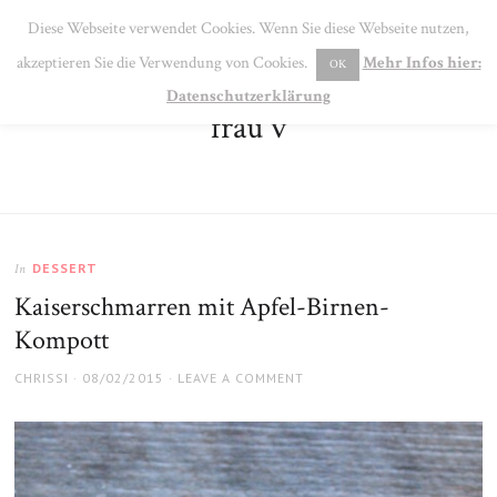
SE
Diese Webseite verwendet Cookies. Wenn Sie diese Webseite nutzen,
MENU
akzeptieren Sie die Verwendung von Cookies.
Mehr Infos hier:
OK
Datenschutzerklärung
frau v
DESSERT
In
Kaiserschmarren mit Apfel-Birnen-
Kompott
AUTHOR
POSTED
CHRISSI
08/02/2015
LEAVE A COMMENT
ON