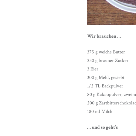
Wir brauchen …
375 g weiche Butter
230 g brauner Zucker
3 Eier
300 g Mehl, gesiebt
1/2 TL Backpulver
80 g Kakaopulver, zweima
200 g Zartbitterschokola
180 ml Milch
… und so geht’s