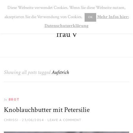
SE
Diese Webseite verwendet Cookies. Wenn Sie diese Webseite nutzen,
MENU
akzeptieren Sie die Verwendung von Cookies.
Mehr Infos hier:
OK
Datenschutzerklärung
frau v
Showing all posts tagged
Aufstrich
BROT
In
Knoblauchbutter mit Petersilie
AUTHOR
POSTED
CHRISSI
23/06/2014
LEAVE A COMMENT
ON