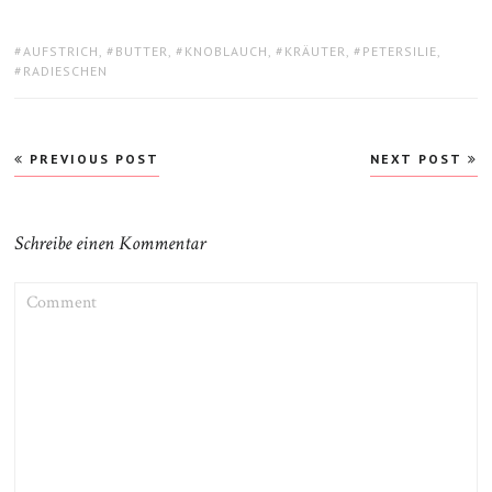
TAGS:
AUFSTRICH
,
BUTTER
,
KNOBLAUCH
,
KRÄUTER
,
PETERSILIE
,
RADIESCHEN
Beitragsnavigation
PREVIOUS POST
NEXT POST
Schreibe einen Kommentar
COMMENT