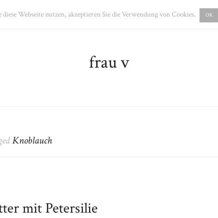
PRESSUM
DATENSCHUTZ
 diese Webseite nutzen, akzeptieren Sie die Verwendung von Cookies.
OK
frau v
gged
Knoblauch
er mit Petersilie